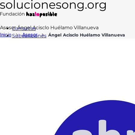
Asesor
Ángel Acisclo Huélamo Villanueva
Consultas
Inicio
Asesor
Ángel Acisclo Huélamo Villanueva
Subvenciones
Formación
Recursos
Blog
Contacto
Acceso