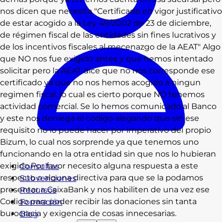
nos dicen que necesita "Certificado en vigor justificativo
de estar acogido a la Ley 49/2002 de 23 de diciembre,
de régimen fiscal de las entidades sin fines lucrativos y
de los incentivos fiscales al mecenazgo de la AEAT" Algo
que NO nos fue exigido antes y que hemos intentado
solicitar pero la AEAT dice que no nos corresponde ese
certificado ya que no nos hemos acogido a ningun
regimen fiscal, lo cual es cierto porque NO tenemos
actividad comercial. Se lo hemos comunicado al Banco
y este nos deniega el codigo alegando que sin ese
requisito no lo puede hacer por imperativo del propio
Bizum, lo cual nos sorprende ya que tenemos uno
funcionando en la otra entidad sin que nos lo hubieran
exigido.Por favor necesito alguna respuesta a este
Consultas
respecto o alguna directiva para que se la podamos
Subvenciones
presentar a CaixaBank y nos habiliten de una vez ese
Recursos
Codigo para poder recibir las donaciones sin tanta
Formación
burocracia y exigencia de cosas innecesarias.
Blog