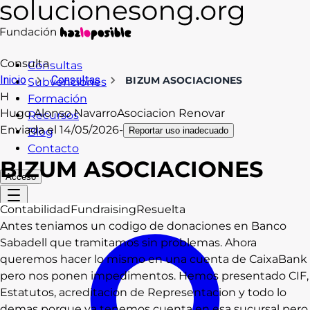
Consulta
Consultas
Inicio
Consultas
BIZUM ASOCIACIONES
Subvenciones
H
Formación
Hugo Alonso Navarro
Asociacion Renovar
Recursos
Enviada el
14/05/2026
-
Blog
Reportar uso inadecuado
Contacto
BIZUM ASOCIACIONES
Acceso
Contabilidad
Fundraising
Resuelta
Antes teniamos un codigo de donaciones en Banco
Sabadell que tramitamos sin problemas. Ahora
queremos hacer lo mismo en una cuenta de CaixaBank
pero nos ponen impedimentos. Hemos presentado CIF,
Estatutos, acreditacion de Representacion y todo lo
demas porque ya tenemos cuenta en esa sucursal pero