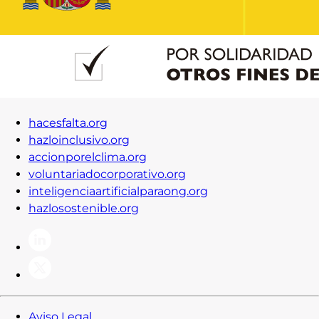
Contacto
Iniciar Sesión
hacesfalta.org
hazloinclusivo.org
accionporelclima.org
voluntariadocorporativo.org
inteligenciaartificialparaong.org
hazlosostenible.org
Aviso Legal