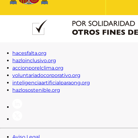
Contacto
Iniciar Sesión
hacesfalta.org
hazloinclusivo.org
accionporelclima.org
voluntariadocorporativo.org
inteligenciaartificialparaong.org
hazlosostenible.org
Aviso Legal