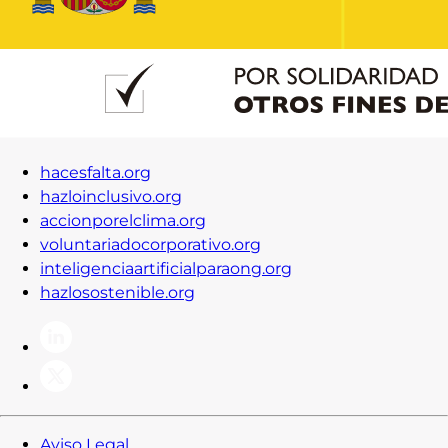
Contacto
Iniciar Sesión
hacesfalta.org
hazloinclusivo.org
accionporelclima.org
voluntariadocorporativo.org
inteligenciaartificialparaong.org
hazlosostenible.org
Aviso Legal