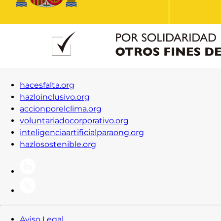
Contacto
Iniciar Sesión
hacesfalta.org
hazloinclusivo.org
accionporelclima.org
voluntariadocorporativo.org
inteligenciaartificialparaong.org
hazlosostenible.org
Aviso Legal