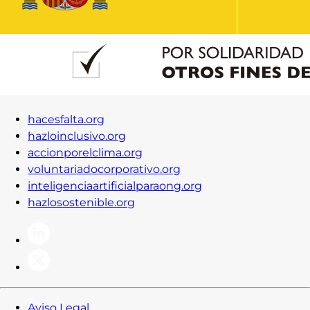
Contacto
Iniciar Sesión
hacesfalta.org
hazloinclusivo.org
accionporelclima.org
voluntariadocorporativo.org
inteligenciaartificialparaong.org
hazlosostenible.org
Aviso Legal