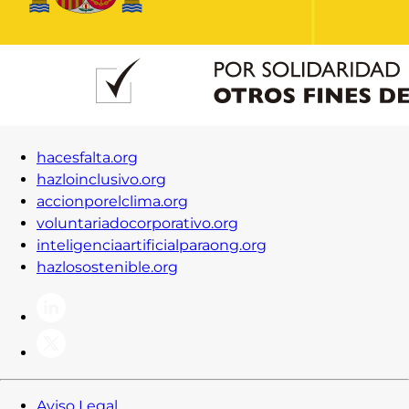
Contacto
Iniciar Sesión
hacesfalta.org
hazloinclusivo.org
accionporelclima.org
voluntariadocorporativo.org
inteligenciaartificialparaong.org
hazlosostenible.org
Aviso Legal