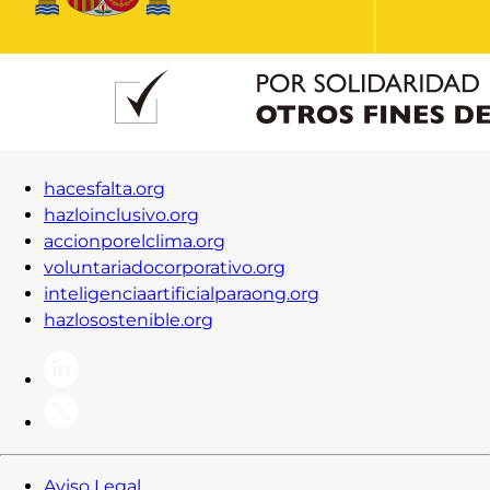
Contacto
Iniciar Sesión
hacesfalta.org
hazloinclusivo.org
accionporelclima.org
voluntariadocorporativo.org
inteligenciaartificialparaong.org
hazlosostenible.org
Aviso Legal